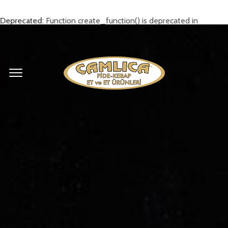
Deprecated
: Function create_function() is deprecated in
/home/camlixxx/public_html/wp-
content/themes/rosa/inc/widgets.php
on line
169